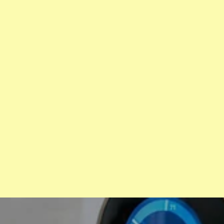
Ambar
Ambar esfera
LED 4W 220-240V
LED 4W 220-240V
Luz cálida 2700K
Luz cálida 2300K
Comúniquese con nosotros
 por más opciones.
TAL VEZ TE INTERESE