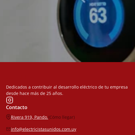
Línea Inteligente
MÁS INFORMACIÓN
ELECTRICISTAS
UNIDOS
®
Dedicados a contribuir al desarrollo eléctrico de tu empresa 
desde hace más de 25 años.
Contacto
Rivera 919, Pando.
(Cómo llegar)
info@electricistasunidos.com.uy